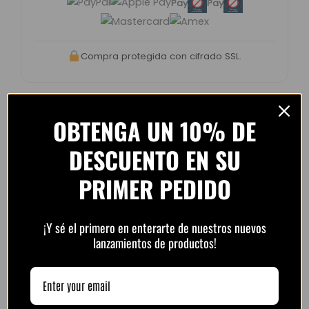
Pay
Pay
Compra protegida con cifrado SSL.
OBTENGA UN 10% DE
Opiniones de clientes –
DESCUENTO EN SU
PlayFutbol
PRIMER PEDIDO
4.8 / 5
basado en
1.240
opiniones
¡Y sé el primero en enterarte de nuestros nuevos
lanzamientos de productos!
“Camiseta mejor de lo esperado. El envío
tardó unos días pero llegó perfecta.
Volveré a comprar seguro.”