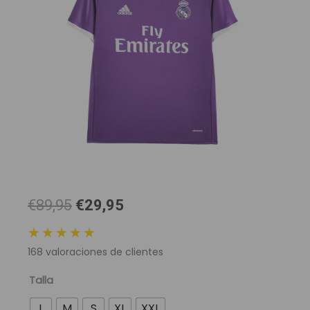
El
El
€89,95
€29,95
precio
precio
★★★★★
original
actual
168
valoraciones de clientes
era:
es:
89,95 €.
29,95 €.
Camiseta
Talla
Retro
L
M
S
XL
XXL