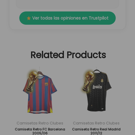
Ver todas las opiniones en Trustpilot
Related Products
El
El
El
El
Este
Este
precio
precio
precio
precio
producto
producto
original
actual
original
actual
tiene
tiene
era:
es:
era:
es:
múltiples
múltiples
89,95 €.
29,95 €.
89,95 €.
29,95 €.
variantes.
variantes.
Las
Las
opciones
opciones
se
se
Camisetas Retro Clubes
Camisetas Retro Clubes
pueden
pueden
Camiseta Retro FC Barcelona
Camiseta Retro Real Madrid
2005/06
2011/12