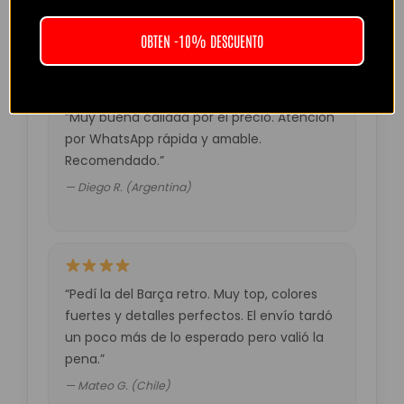
— Laura M. (España)
OBTEN -10% DESCUENTO
“Muy buena calidad por el precio. Atención
por WhatsApp rápida y amable.
Recomendado.”
— Diego R. (Argentina)
“Pedí la del Barça retro. Muy top, colores
fuertes y detalles perfectos. El envío tardó
un poco más de lo esperado pero valió la
pena.”
— Mateo G. (Chile)