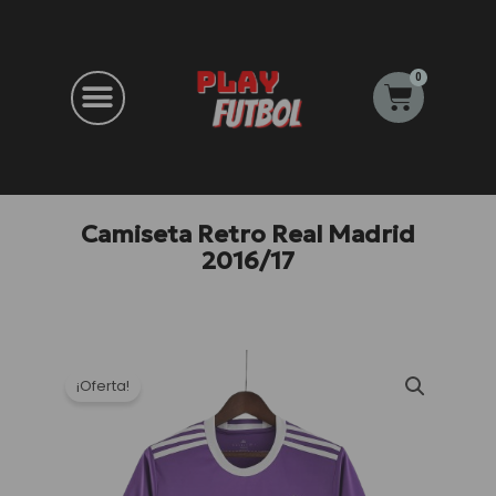
Ir
al
contenido
0
Carrito
Camiseta Retro Real Madrid
2016/17
¡Oferta!