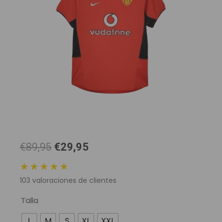
El
El
€89,95
€29,95
precio
precio
★★★★★
original
actual
103
valoraciones de clientes
era:
es:
89,95 €.
29,95 €.
Camiseta
Talla
Retro
L
M
S
XL
XXL