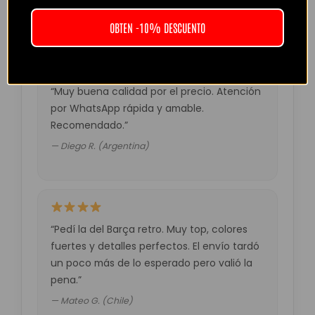
— Laura M. (España)
OBTEN -10% DESCUENTO
“Muy buena calidad por el precio. Atención
por WhatsApp rápida y amable.
Recomendado.”
— Diego R. (Argentina)
“Pedí la del Barça retro. Muy top, colores
fuertes y detalles perfectos. El envío tardó
un poco más de lo esperado pero valió la
pena.”
— Mateo G. (Chile)