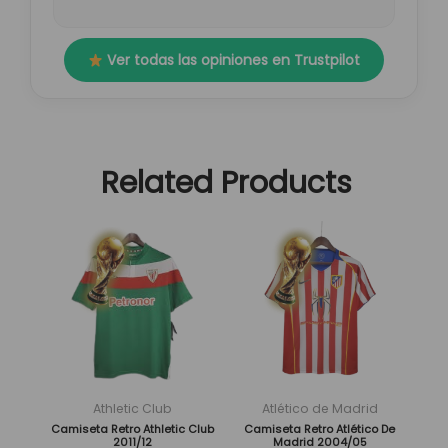
Ver todas las opiniones en Trustpilot
Related Products
El
El
El
El
Este
Este
precio
precio
precio
precio
producto
producto
original
actual
original
actual
tiene
tiene
era:
es:
era:
es:
múltiples
múltiples
89,95 €.
29,95 €.
89,95 €.
29,95 €.
variantes.
variantes.
Las
Las
opciones
opciones
se
se
Athletic Club
Atlético de Madrid
pueden
pueden
Camiseta Retro Athletic Club
Camiseta Retro Atlético De
2011/12
Madrid 2004/05