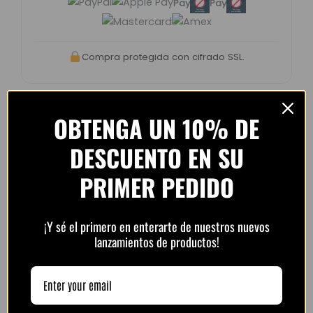
Pay
Pay
Compra protegida con cifrado SSL.
OBTENGA UN 10% DE
DESCUENTO EN SU
Opiniones de clientes –
PlayFutbol
PRIMER PEDIDO
4.8 / 5
basado en
1.240
opiniones
¡Y sé el primero en enterarte de nuestros nuevos
lanzamientos de productos!
“Camiseta mejor de lo esperado. El envío
tardó unos días pero llegó perfecta.
Volveré a comprar seguro.”