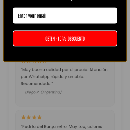
“Camiseta mejor de lo esperado. El envío
tardó unos días pero llegó perfecta.
Volveré a comprar seguro.”
— Laura M. (España)
OBTEN -10% DESCUENTO
“Muy buena calidad por el precio. Atención
por WhatsApp rápida y amable.
Recomendado.”
— Diego R. (Argentina)
“Pedí la del Barça retro. Muy top, colores