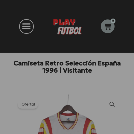
Ir
al
contenido
0
Carrito
Camiseta Retro Selección España
1996 | Visitante
¡Oferta!