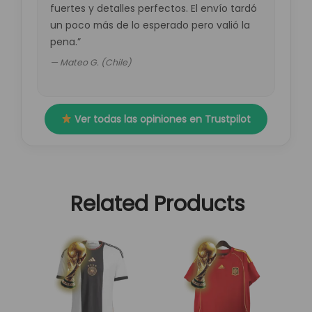
fuertes y detalles perfectos. El envío tardó
un poco más de lo esperado pero valió la
pena.”
— Mateo G. (Chile)
Ver todas las opiniones en Trustpilot
Related Products
El
El
El
El
Este
Este
precio
precio
precio
precio
producto
producto
original
actual
original
actual
tiene
tiene
era:
es:
era:
es:
múltiples
múltiples
89,95 €.
29,95 €.
89,95 €.
29,95 €.
variantes.
variantes.