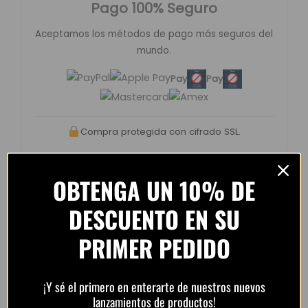
Pago 100% Seguro
Aceptamos los métodos de pago más seguros del
mundo.
Pay
Pay
Compra protegida con cifrado SSL.
OBTENGA UN 10% DE
DESCUENTO EN SU
Opiniones de clientes –
PRIMER PEDIDO
PlayFutbol
4.8 / 5
basado en
1.240
opiniones
¡Y sé el primero en enterarte de nuestros nuevos
lanzamientos de productos!