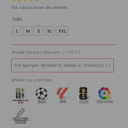
original
actual
134
valoraciones de clientes
era:
es:
89,95 €.
29,95 €.
Camiseta
Talla
Retro
L
M
S
XL
XXL
Selección
España
1996
Añadir Dorsal y Número:
(+1,99 €)
|
Visitante
cantidad
Añade tus parches: