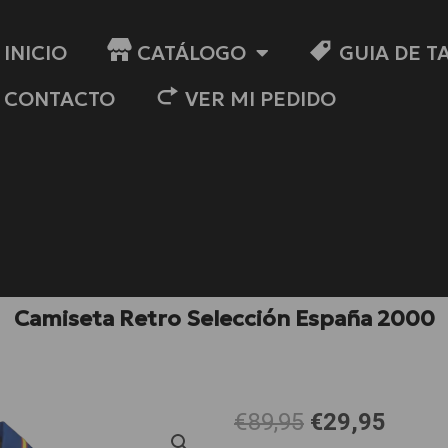
INICIO
CATÁLOGO
GUIA DE T
CONTACTO
VER MI PEDIDO
Camiseta Retro Selección España 2000
El
El
€89,95
€29,95
precio
preci