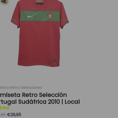
era:
es:
múltiples
89,95 €.
29,95 €.
variantes.
Las
opciones
se
pueden
elegir
en
la
página
de
producto
seta Retro Selecciones
miseta Retro Selección
tugal Sudáfrica 2010 | Local
ado con
,95
€29,95