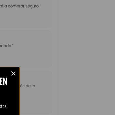
eré a comprar seguro.”
ndado.”
EN
ó un poco más de lo
ctos!