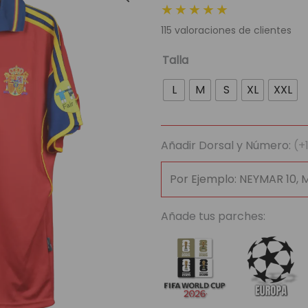
★★★★★
original
actua
115
valoraciones de clientes
era:
es:
89,95 €.
29,95
Camiseta
Talla
Retro
L
M
S
XL
XXL
Selección
España
2000
Añadir Dorsal y Número:
(+
cantidad
Añade tus parches: