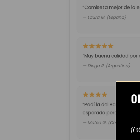
“Camiseta mejor de lo es
— Laura M. (España)
“Muy buena calidad por 
— Diego R. (Argentina)
O
“Pedí la del Barça retro.
esperado pero valió la p
— Mateo G. (Chile)
¡Y s