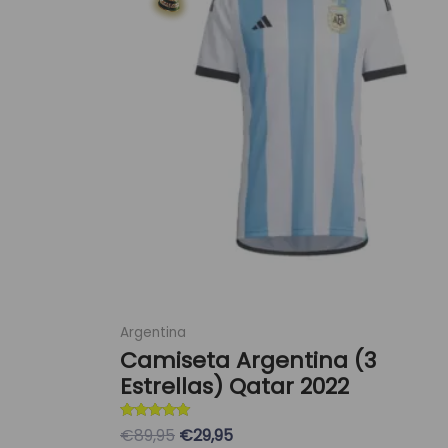
era:
es:
múltiples
89,95 €.
29,95 €.
variantes.
Las
opciones
se
pueden
elegir
en
la
página
de
producto
Argentina
Camiseta Argentina (3
Estrellas) Qatar 2022
Valorado con
€89,95
€29,95
5