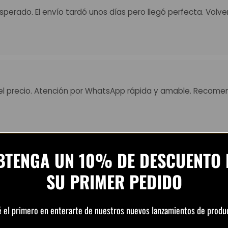
perado. El envío tardó unos días pero llegó perfecta. Volv
el precio. Atención por WhatsApp rápida y amable. Recome
BTENGA UN 10% DE DESCUENTO 
 Muy top, colores fuertes y detalles perfectos. El envío tard
SU PRIMER PEDIDO
ena.”
é el primero en enterarte de nuestros nuevos lanzamientos de produ