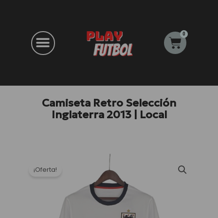
Ir
al
contenido
0
Carrito
Camiseta Retro Selección
Inglaterra 2013 | Local
¡Oferta!