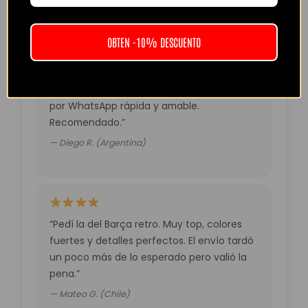
— Laura M. (España)
OBTEN -10% DESCUENTO
“Muy buena calidad por el precio. Atención
por WhatsApp rápida y amable.
Recomendado.”
— Diego R. (Argentina)
“Pedí la del Barça retro. Muy top, colores
fuertes y detalles perfectos. El envío tardó
un poco más de lo esperado pero valió la
pena.”
— Mateo G. (Chile)