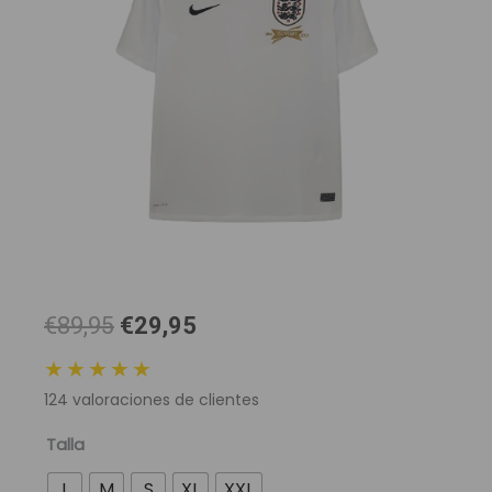
El
El
€89,95
€29,95
precio
precio
★★★★★
original
actual
124
valoraciones de clientes
era:
es:
89,95 €.
29,95 €.
Camiseta
Talla
Retro
L
M
S
XL
XXL