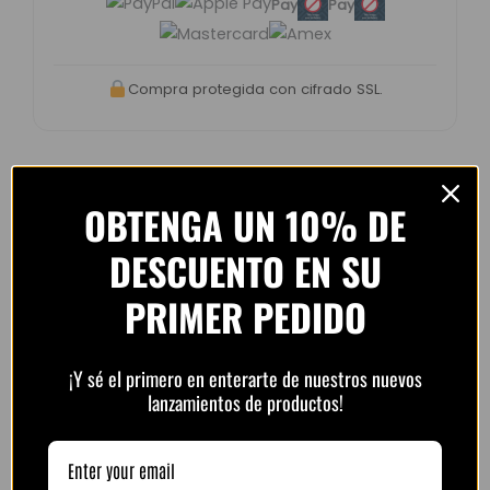
Pay
Pay
Compra protegida con cifrado SSL.
OBTENGA UN 10% DE
Opiniones de clientes –
DESCUENTO EN SU
PlayFutbol
4.8 / 5
basado en
1.240
PRIMER PEDIDO
opiniones
¡Y sé el primero en enterarte de nuestros nuevos
lanzamientos de productos!
“Camiseta mejor de lo esperado. El envío
tardó unos días pero llegó perfecta.
Volveré a comprar seguro.”