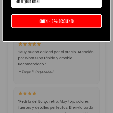
“Camiseta mejor de lo esperado. El envío
tardó unos días pero llegó perfecta.
Volveré a comprar seguro.”
OBTEN -10% DESCUENTO
— Laura M. (España)
“Muy buena calidad por el precio. Atención
por WhatsApp rápida y amable.
Recomendado.”
— Diego R. (Argentina)
“Pedí la del Barça retro. Muy top, colores
fuertes y detalles perfectos. El envío tardó