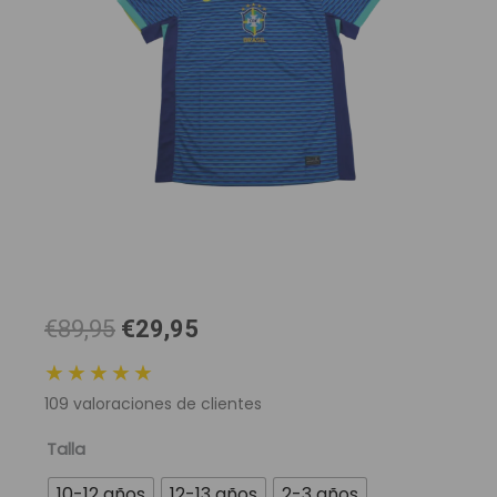
El
El
€89,95
€29,95
precio
precio
★★★★★
original
actual
109
valoraciones de clientes
era:
es:
89,95 €.
29,95 €.
Camiseta
Talla
Selección
10-12 años
12-13 años
2-3 años