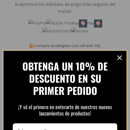
Aceptamos los métodos de pago más seguros del
mundo.
Pay
Pay
Compra protegida con cifrado SSL.
OBTENGA UN 10% DE
DESCUENTO EN SU
Opiniones de clientes –
PRIMER PEDIDO
PlayFutbol
4.8 / 5
basado en
1.240
¡Y sé el primero en enterarte de nuestros nuevos
opiniones
lanzamientos de productos!