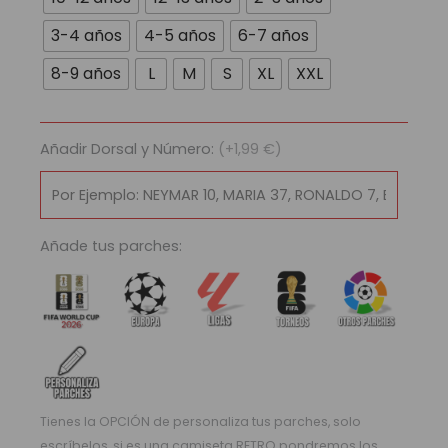
Brasil
-
3-4 años
4-5 años
6-7 años
Copa
8-9 años
L
M
S
XL
XXL
América
2024
cantidad
Añadir Dorsal y Número:
(+1,99 €)
Añade tus parches:
Tienes la OPCIÓN de personaliza tus parches, solo
escríbelos, si es una camiseta RETRO pondremos los