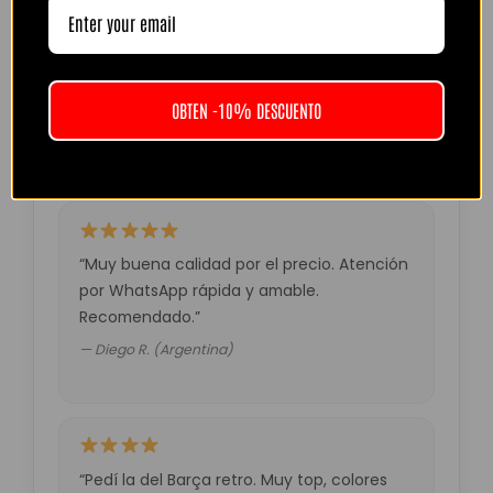
“Camiseta mejor de lo esperado. El envío
tardó unos días pero llegó perfecta.
Volveré a comprar seguro.”
OBTEN -10% DESCUENTO
— Laura M. (España)
“Muy buena calidad por el precio. Atención
por WhatsApp rápida y amable.
Recomendado.”
— Diego R. (Argentina)
“Pedí la del Barça retro. Muy top, colores