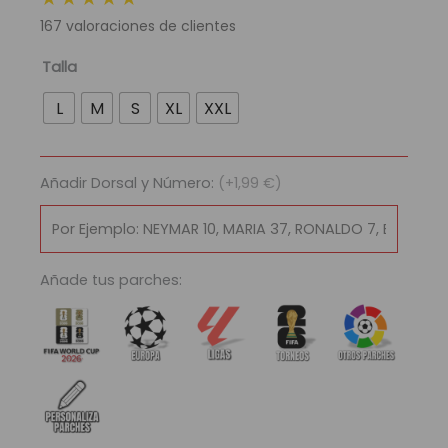
original
actual
167
valoraciones de clientes
era:
es:
89,95 €.
29,95 €.
Camiseta
Talla
Selección
L
M
S
XL
XXL
Dinamarca
Eurocopa
2024
Añadir Dorsal y Número:
(+1,99 €)
cantidad
Añade tus parches: