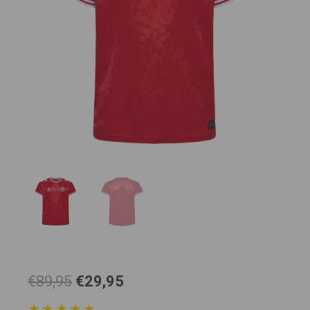
El
El
€89,95
€29,95
precio
precio
★★★★★