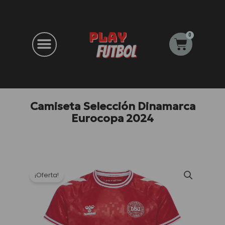
Ir
al
contenido
0
Carrito
Camiseta Selección Dinamarca
Eurocopa 2024
¡Oferta!