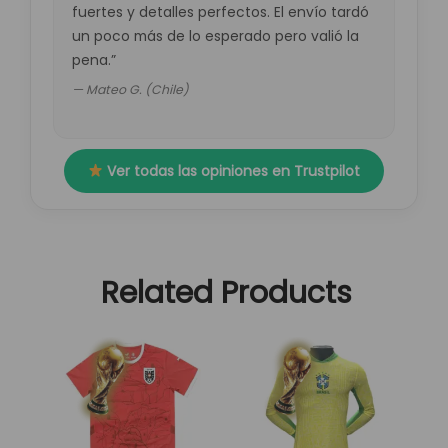
fuertes y detalles perfectos. El envío tardó
un poco más de lo esperado pero valió la
pena.”
— Mateo G. (Chile)
Ver todas las opiniones en Trustpilot
Related Products
El
El
El
El
Este
Este
precio
precio
precio
precio
producto
producto
original
actual
original
actual
tiene
tiene
era:
es:
era:
es:
múltiples
múltiples
89,95 €.
29,95 €.
89,95 €.
29,95 €.
variantes.
variantes.