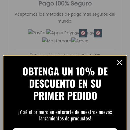
Pago 100% Seguro
Aceptamos los métodos de pago más seguros del
mundo.
Pay
Pay
Compra protegida con cifrado SSL.
OBTENGA UN 10% DE
DESCUENTO EN SU
PRIMER PEDIDO
Opiniones de clientes –
PlayFutbol
4.8 / 5
basado en
1.240
¡Y sé el primero en enterarte de nuestros nuevos
lanzamientos de productos!
opiniones