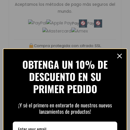
Aceptamos los métodos de pago más seguros del
mundo.
Pay
Pay
Compra protegida con cifrado SSL.
OBTENGA UN 10% DE
DESCUENTO EN SU
PRIMER PEDIDO
Opiniones de clientes –
PlayFutbol
4.8 / 5
basado en
1.240
¡Y sé el primero en enterarte de nuestros nuevos
opiniones
lanzamientos de productos!