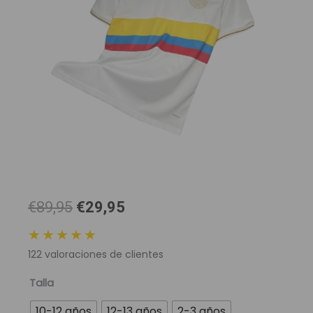
El
El
€89,95
€29,95
precio
precio
★★★★★
original
actual
122
valoraciones de clientes
era:
es:
89,95 €.
29,95 €.
Camiseta
Talla
Selección
10-12 años
12-13 años
2-3 años