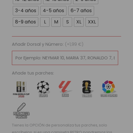
Colombia
2025/26
3-4 años
4-5 años
6-7 años
cantidad
8-9 años
L
M
S
XL
XXL
Añadir Dorsal y Número:
(+1,99 €)
Añade tus parches:
Tienes la OPCIÓN de personaliza tus parches, solo
escríbelos, si es una camiseta RETRO pondremos los