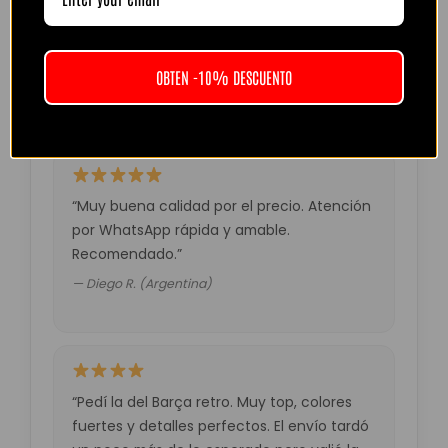
“Camiseta mejor de lo esperado. El envío
tardó unos días pero llegó perfecta.
Volveré a comprar seguro.”
OBTEN -10% DESCUENTO
— Laura M. (España)
“Muy buena calidad por el precio. Atención
por WhatsApp rápida y amable.
Recomendado.”
— Diego R. (Argentina)
“Pedí la del Barça retro. Muy top, colores
fuertes y detalles perfectos. El envío tardó