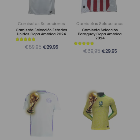
Las
Las
opciones
opciones
se
se
Camisetas Selecciones
Camisetas Selecciones
pueden
pueden
Camiseta Selección Estados
Camiseta Selección
Unidos Copa América 2024
Paraguay Copa América
elegir
elegir
2024
en
en
Valorado
€89,95
€29,95
con
Valorado
€89,95
la
la
€29,95
5
con
de 5
5
página
página
de 5
de
de
producto
producto
El
El
El
El
Este
Este
precio
precio
precio
precio
producto
producto
original
actual
original
actual
tiene
tiene
era:
es:
era:
es:
múltiples
múltiples
89,95 €.
29,95 €.
89,95 €.
29,95 €.
variantes.
variantes.
Las
Las
opciones
opciones