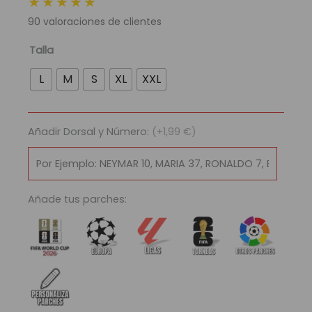
★★★★★
original
actual
90
valoraciones de clientes
era:
es:
89,95 €.
29,95 €.
Camiseta
Talla
Selección
L
M
S
XL
XXL
Uruguay
Copa
América
Añadir Dorsal y Número:
(+1,99 €)
2024
cantidad
Añade tus parches: