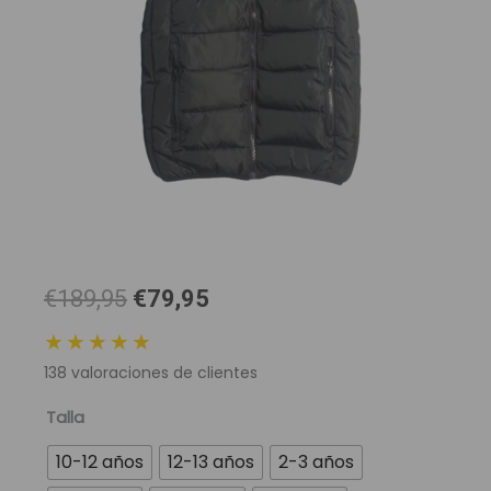
El
El
€189,95
€79,95
precio
precio
★★★★★
original
actual
138
valoraciones de clientes
era:
es:
189,95 €.
79,95 €.
Chaleco
Talla
Real
10-12 años
12-13 años
2-3 años
Madrid