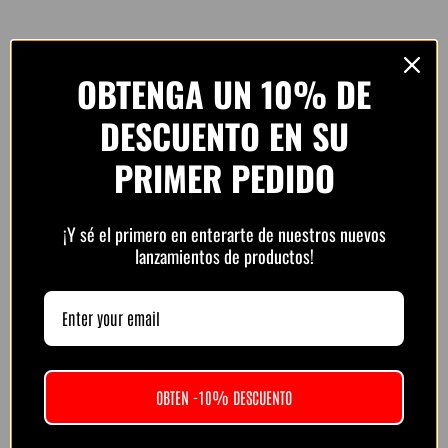
OBTENGA UN 10% DE
DESCUENTO EN SU
Pago 100% Seguro
PRIMER PEDIDO
Aceptamos los métodos de pago más seguros del
mundo.
¡Y sé el primero en enterarte de nuestros nuevos
Pay
Pay
lanzamientos de productos!
Compra protegida con cifrado SSL.
OBTEN -10% DESCUENTO