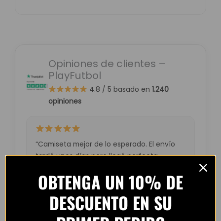
Opiniones de clientes –
PlayFutbol
4.8 / 5
basado en
1.240
opiniones
“Camiseta mejor de lo esperado. El envío
tardó unos días pero llegó perfecta.
Volveré a comprar seguro.”
OBTENGA UN 10% DE
— Laura M. (España)
DESCUENTO EN SU