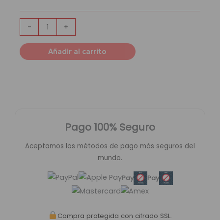
Madrid
|
Local
-
+
cantidad
Añadir al carrito
Pago 100% Seguro
Aceptamos los métodos de pago más seguros del
mundo.
Pay
Pay
Compra protegida con cifrado SSL.