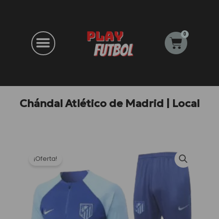
Ir
al
contenido
0
Carrito
Chándal Atlético de Madrid | Local
¡Oferta!