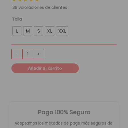
original
actual
139
valoraciones de clientes
era:
es:
189,95 €.
54,95 €.
Chándal
Talla
Paris
L
M
S
XL
XXL
Saint-
Germain
Football
Club
-
+
x
PSG
Añadir al carrito
|
Pink
cantidad
Pago 100% Seguro
Aceptamos los métodos de pago más seguros del