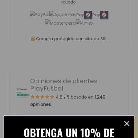
mundo.
Pay
Pay
Compra protegida con cifrado SSL.
Opiniones de clientes –
PlayFutbol
4.8 / 5
basado en
1.240
opiniones
OBTENGA UN 10% DE
“Camiseta mejor de lo esperado. El envío