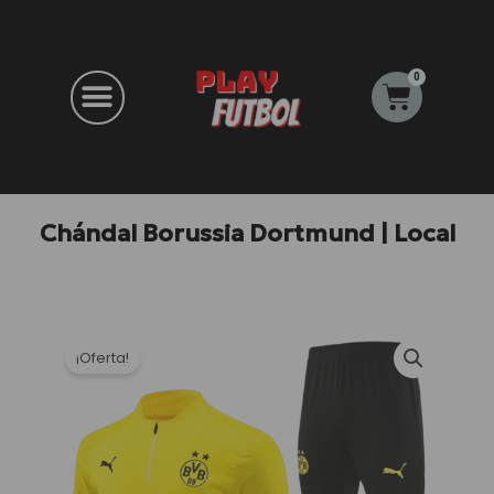
Ir
al
contenido
0
Carrito
Chándal Borussia Dortmund | Local
¡Oferta!