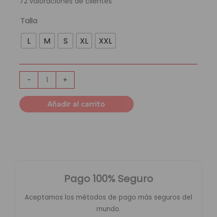
72
valoraciones de clientes
era:
es:
189,95 €.
54,95 €.
Chándal
Talla
Borussia
L
M
S
XL
XXL
Dortmund
|
Local
cantidad
-
+
Añadir al carrito
Pago 100% Seguro
Aceptamos los métodos de pago más seguros del
mundo.