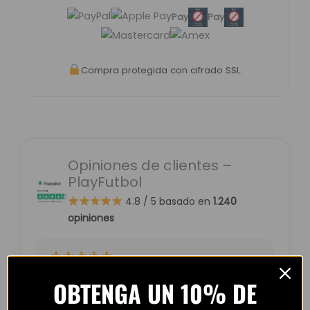
Pay
Pay
Compra protegida con cifrado SSL.
Opiniones de clientes –
PlayFutbol
4.8 / 5
basado en
1.240
opiniones
“Camiseta mejor de lo esperado. El envío
OBTENGA UN 10% DE
tardó unos días pero llegó perfecta.