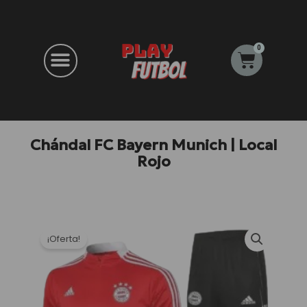
Ir
al
contenido
0
Carrito
Chándal FC Bayern Munich | Local
Rojo
¡Oferta!