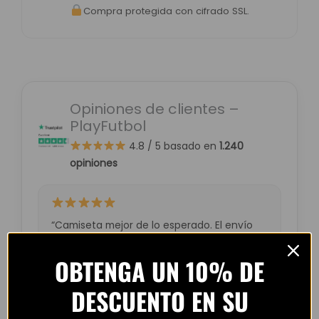
Compra protegida con cifrado SSL.
Opiniones de clientes –
PlayFutbol
4.8 / 5
basado en
1.240
opiniones
“Camiseta mejor de lo esperado. El envío
tardó unos días pero llegó perfecta.
Volveré a comprar seguro.”
OBTENGA UN 10% DE
— Laura M. (España)
DESCUENTO EN SU