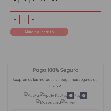
Bayern
Munich
|
Local
-
+
Rojo
cantidad
Añadir al carrito
Pago 100% Seguro
Aceptamos los métodos de pago más seguros del
mundo.
Pay
Pay