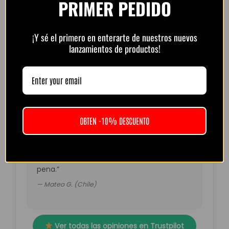
PRIMER PEDIDO
“Muy buena calidad por el precio. Atención
¡Y sé el primero en enterarte de nuestros nuevos
por WhatsApp rápida y amable.
lanzamientos de productos!
Recomendado.”
— Diego R. (Argentina)
OBTEN -10% DESCUENTO
“Pedí la del Barça retro. Muy top, colores
fuertes y detalles perfectos. El envío tardó
un poco más de lo esperado pero valió la
pena.”
— Mateo G. (Chile)
Ver todas las opiniones en Trustpilot