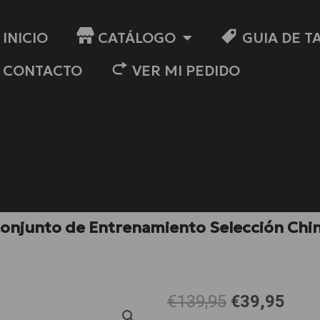
INICIO
CATÁLOGO
GUIA DE T
CONTACTO
VER MI PEDIDO
onjunto de Entrenamiento Selección Chi
El
El
€139,95
€39,95
precio
prec