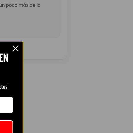
ó un poco más de lo
EN
ctos!
ts