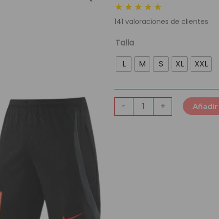
★★★★★
original
actu
141
valoraciones de clientes
era:
es:
139,95 €.
39,9
Conjunto
Talla
de
L
M
S
XL
XXL
Entrenamiento
Selección
China
cantidad
-
+
Añadir 