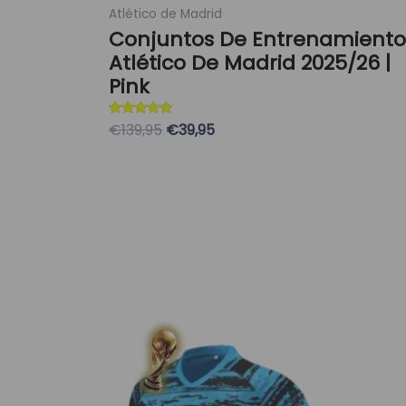
Atlético de Madrid
Conjuntos De Entrenamiento
Atlético De Madrid 2025/26 |
Pink
Valorado con
€139,95
€39,95
5
de 5
Seleccionar Opciones
El
El
Este
precio
precio
producto
original
actual
tiene
era:
es:
múltiples