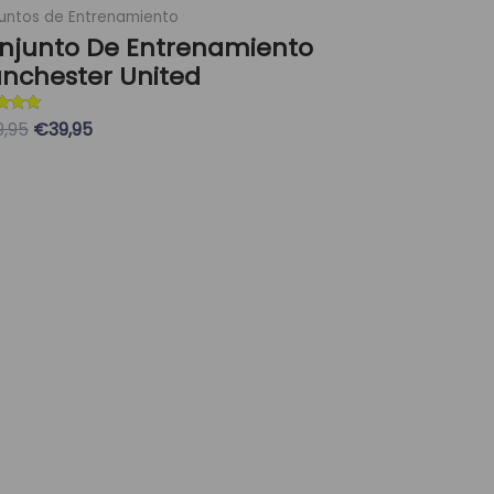
untos de Entrenamiento
njunto De Entrenamiento
nchester United
ado con
9,95
€39,95
eleccionar Opciones