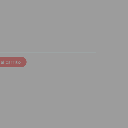
al
5 €.
al carrito