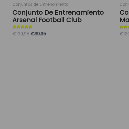
Conjuntos de Entrenamiento
Conj
Conjunto De Entrenamiento
Co
Arsenal Football Club
Ma
Valorado con
Valor
€139,95
€39,95
€13
5
5
de 5
de 5
Seleccionar Opciones
S