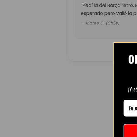
“Pedí la del Barça retro.
esperado pero valió la p
— Mateo G. (Chile)
O
¡Y s
R