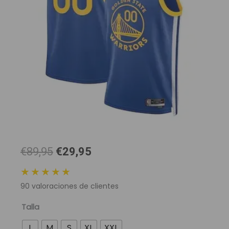
El
El
€89,95
€29,95
precio
precio
★★★★★
original
actual
90
valoraciones de clientes
era:
es:
89,95 €.
29,95 €.
Camiseta
Talla
NBA
L
M
S
XL
XXL