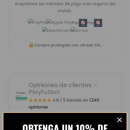
Aceptamos los métodos de pago más seguros del
mundo.
Pay
Pay
Compra protegida con cifrado SSL.
Opiniones de clientes –
PlayFutbol
4.8 / 5
basado en
1.240
opiniones
OBTENGA UN 10% DE