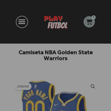
Ir
al
contenido
0
Carrito
Camiseta NBA Golden State
Warriors
¡Oferta!