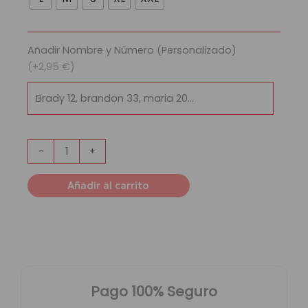
Golden
State
Warriors
Añadir Nombre y Número (Personalizado)
cantidad
(+2,95 €)
-
+
Añadir al carrito
Pago 100% Seguro