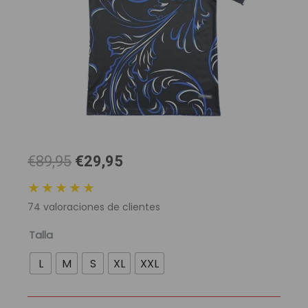
El
El
€89,95
€29,95
precio
precio
★★★★★
original
actual
74
valoraciones de clientes
era:
es:
89,95 €.
29,95 €.
Camiseta
Talla
Selección
L
M
S
XL
XXL
Argentina
Mundial
2026