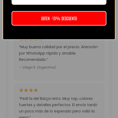
tardó unos días pero llegó perfecta.
Volveré a comprar seguro.”
— Laura M. (España)
OBTEN -10% DESCUENTO
“Muy buena calidad por el precio. Atención
por WhatsApp rápida y amable.
Recomendado.”
— Diego R. (Argentina)
“Pedí la del Barça retro. Muy top, colores
fuertes y detalles perfectos. El envío tardó
un poco más de lo esperado pero valió la
pena.”