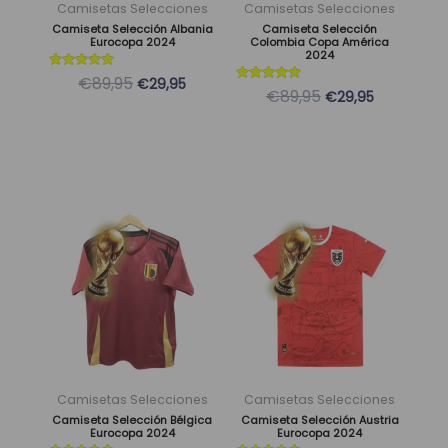
se
se
Camisetas Selecciones
Camisetas Selecciones
pueden
pueden
Camiseta Selección Albania
Camiseta Selección
Eurocopa 2024
Colombia Copa América
elegir
elegir
2024
en
en
Valorado
€89,95
€29,95
con
Valorado
€89,95
la
la
€29,95
5
con
de 5
5
página
página
de 5
de
de
producto
producto
El
El
El
El
Este
Este
precio
precio
precio
precio
producto
producto
original
actual
original
actual
tiene
tiene
era:
es:
era:
es:
múltiples
múltiples
89,95 €.
29,95 €.
89,95 €.
29,95 €.
variantes.
variantes.
Las
Las
opciones
opciones
se
se
Camisetas Selecciones
Camisetas Selecciones
pueden
pueden
Camiseta Selección Bélgica
Camiseta Selección Austria
Eurocopa 2024
Eurocopa 2024
elegir
elegir