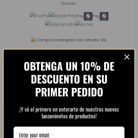
mundo.
Pay
Pay
Compra protegida con cifrado SSL.
OBTENGA UN 10% DE
DESCUENTO EN SU
Opiniones de clientes –
PRIMER PEDIDO
PlayFutbol
4.8 / 5
basado en
1.240
opiniones
¡Y sé el primero en enterarte de nuestros nuevos
lanzamientos de productos!
“Camiseta mejor de lo esperado. El envío