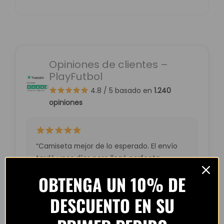
Opiniones de clientes –
PlayFutbol
4.8 / 5
basado en
1.240
opiniones
“Camiseta mejor de lo esperado. El envío
tardó unos días pero llegó perfecta.
Volveré a comprar seguro.”
OBTENGA UN 10% DE
— Laura M. (España)
DESCUENTO EN SU