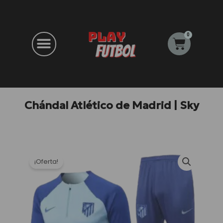
Ir
al
contenido
0
Carrito
Chándal Atlético de Madrid | Sky
¡Oferta!